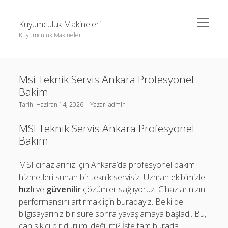
menüyü
Kuyumculuk Makineleri
aç
Kuyumculuk Makineleri
Yan
Ara
Menü
Bedava Instagram Takipçi Yükseltme
Ara
Msi Teknik Servis Ankara Profesyonel
Liste
Bakim
Sayfa Listesi
Bedava Instagram Takipçi Yükseltme
Tarih:
Haziran 14, 2026
| Yazar:
admin
Shorts Beğeni Gönderme Hilesi Ücretsiz
Liste
MSI Teknik Servis Ankara Profesyonel
Twitter Gizli Sikiş
Sayfa Listesi
Bakım
Shorts Beğeni Gönderme Hilesi Ücretsiz
MSI cihazlarınız için Ankara’da profesyonel bakım
Twitter Gizli Sikiş
hizmetleri sunan bir teknik servisiz. Uzman ekibimizle
hızlı
ve
güvenilir
çözümler sağlıyoruz. Cihazlarınızın
performansını artırmak için buradayız. Belki de
bilgisayarınız bir süre sonra yavaşlamaya başladı. Bu,
can sıkıcı bir durum, değil mi? İşte tam burada