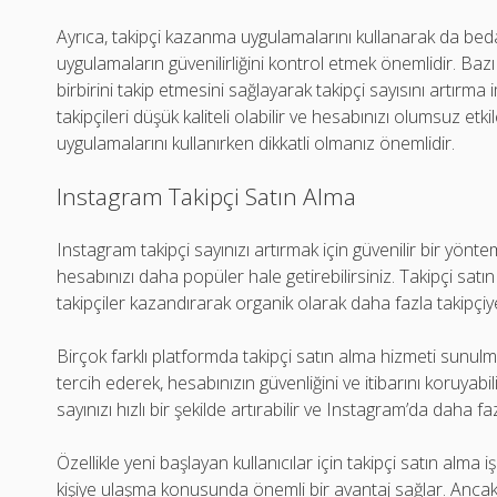
Ayrıca, takipçi kazanma uygulamalarını kullanarak da bedav
uygulamaların güvenilirliğini kontrol etmek önemlidir. Bazı
birbirini takip etmesini sağlayarak takipçi sayısını artırm
takipçileri düşük kaliteli olabilir ve hesabınızı olumsuz et
uygulamalarını kullanırken dikkatli olmanız önemlidir.
Instagram Takipçi Satın Alma
Instagram takipçi sayınızı artırmak için güvenilir bir yönt
hesabınızı daha popüler hale getirebilirsiniz. Takipçi satın
takipçiler kazandırarak organik olarak daha fazla takipçiy
Birçok farklı platformda takipçi satın alma hizmeti sunulm
tercih ederek, hesabınızın güvenliğini ve itibarını koruyabili
sayınızı hızlı bir şekilde artırabilir ve Instagram’da daha f
Özellikle yeni başlayan kullanıcılar için takipçi satın alma
kişiye ulaşma konusunda önemli bir avantaj sağlar. Ancak t