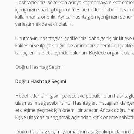
Hashtaglerinizi seçerken aşırıya kaçmamaya dikkat etmeli
içeriğinizin spam gibi görünmesine neden olabilir. İdeal o
kullanmanız önerilir. Ayrıca, hashtagleri içeriğinizin sonuna
yerleştirmek de etkili olabilir.
Unutmayın, hashtagler içeriklerinizi daha geniş bir kitleye 
kalitesini ve ilgi çekiciliğini de artırmanız önemlidir. İçerik
takipçilerinizle etkileşimde bulunun. Böylece organik olara
Doğru Hashtag Seçimi
Doğru Hashtag Seçimi
Hedef kitlenizin ilgisini çekecek ve popüler olan hashtagler
ulaşmasını sağlayabilirsiniz. Hashtagler, Instagram’da içerikl
etkileşime geçmek için önemli bir araçtır. Ancak doğru has
kişiye ulaşmasını sağlamak açısından kritik öneme sahiptir
Doğru hashtag seçimi yapmak için aşağıdaki ipuçlarını dikka