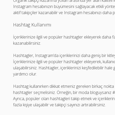
Organik takipçi kazanma yolları arasında yer alan kaliteli i
Instagram hesabınızın büyümesini sağlayacak etkili yönte
aktif takipçiler kazanabilir ve Instagram hesabınızı daha po
Hashtag Kullanımı
İçeriklerinize ilgili ve popüler hashtagler ekleyerek daha fa
kazanabilirsiniz.
Hashtagler, Instagram’da içeriklerinizi daha geniş bir kitle
İçeriklerinize ilgili ve popüler hashtagler ekleyerek, kullanıc
ulaşabilirsiniz. Hashtagler, içeriklerinizi keşfedilebilir ha
yardımcı olur.
Hashtag kullanırken dikkat etmeniz gereken birkaç nokta vard
hashtagler seçmelisiniz. Örneğin, bir moda bloguysanız #mo
Ayrıca, popüler olan hashtagleri takip etmek ve içerikler
fazla kişiye ulaşabilir ve takipçi sayınızı artırabilirsiniz.