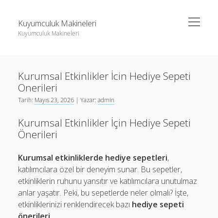
menüyü
Kuyumculuk Makineleri
aç
Kuyumculuk Makineleri
Yan
Ara
Menü
Bedava Instagram Takipçi Yükseltme
Ara
Kurumsal Etkinlikler İcin Hediye Sepeti
Liste
Onerileri
Sayfa Listesi
Bedava Instagram Takipçi Yükseltme
Tarih:
Mayıs 23, 2026
| Yazar:
admin
Shorts Beğeni Gönderme Hilesi Ücretsiz
Liste
Kurumsal Etkinlikler İçin Hediye Sepeti
Twitter Gizli Sikiş
Sayfa Listesi
Önerileri
Shorts Beğeni Gönderme Hilesi Ücretsiz
Kurumsal etkinliklerde hediye sepetleri
,
Twitter Gizli Sikiş
katılımcılara özel bir deneyim sunar. Bu sepetler,
etkinliklerin ruhunu yansıtır ve katılımcılara unutulmaz
anlar yaşatır. Peki, bu sepetlerde neler olmalı? İşte,
etkinliklerinizi renklendirecek bazı
hediye sepeti
önerileri
.