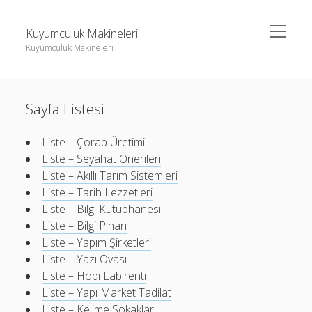
menüyü
Kuyumculuk Makineleri
aç
Kuyumculuk Makineleri
Yan
Ara
Menü
Bedava Instagram Takipçi Yükseltme
Ara
Sayfa Listesi
Liste
Sayfa Listesi
Bedava Instagram Takipçi Yükseltme
Liste – Çorap Üretimi
Liste – Seyahat Önerileri
Shorts Beğeni Gönderme Hilesi Ücretsiz
Liste
Liste – Akıllı Tarım Sistemleri
Twitter Gizli Sikiş
Sayfa Listesi
Liste – Tarih Lezzetleri
Liste – Bilgi Kütüphanesi
Shorts Beğeni Gönderme Hilesi Ücretsiz
Liste – Bilgi Pınarı
Twitter Gizli Sikiş
Liste – Yapım Şirketleri
Liste – Yazı Ovası
Liste – Hobi Labirenti
Liste – Yapı Market Tadilat
Liste – Kelime Sokakları