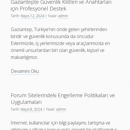
Gaziantepte Güvenlik Kilitleri ve Anahtarları
için Profesyonel Destek
Tarih:
Mayıs 12, 2024
| Yazar:
admin
Gaziantep, Türkiye'nin önde gelen şehirlerinden
biridir ve güvenlik konusunda da öncüdür.
Evlerimizde, iş yerlerimizde veya araçlarımızda en
önemli unsurlardan biri olan güvenlik, kişisel ve
malvarlığımızı…
Gaziantepte
Devamını Oku
Güvenlik
Kilitleri
ve
Forum Sitelerindeki Engelleme Politikaları ve
Anahtarları
Uygulamaları
için
Tarih:
Mayıs 8, 2024
| Yazar:
admin
Profesyonel
Destek
İnternet, kullanıcılar için bilgi paylaşımı, tartışma ve
etkileşim sağlama konusunda önemli bir platformdur.