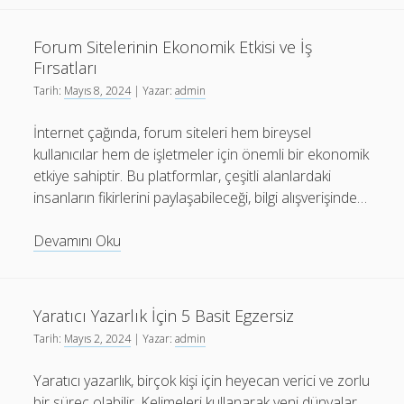
Çevrimdışı
Etkinlikler
Forum Sitelerinin Ekonomik Etkisi ve İş
ve
Fırsatları
Toplantılar
Tarih:
Mayıs 8, 2024
| Yazar:
admin
İnternet çağında, forum siteleri hem bireysel
kullanıcılar hem de işletmeler için önemli bir ekonomik
etkiye sahiptir. Bu platformlar, çeşitli alanlardaki
insanların fikirlerini paylaşabileceği, bilgi alışverişinde…
Forum
Devamını Oku
Sitelerinin
Ekonomik
Etkisi
Yaratıcı Yazarlık İçin 5 Basit Egzersiz
ve
Tarih:
Mayıs 2, 2024
| Yazar:
admin
İş
Fırsatları
Yaratıcı yazarlık, birçok kişi için heyecan verici ve zorlu
bir süreç olabilir. Kelimeleri kullanarak yeni dünyalar