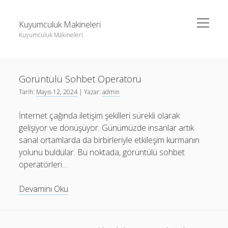
menüyü
Kuyumculuk Makineleri
aç
Kuyumculuk Makineleri
Yan
Ara
Menü
Bedava Instagram Takipçi Yükseltme
Ara
Kuyumculuk
Görüntülü Sohbet Operatörü
Liste
Makineleri
Tarih:
Mayıs 12, 2024
| Yazar:
admin
Sayfa Listesi
Yazılar
Bedava Instagram Takipçi Yükseltme
İnternet çağında iletişim şekilleri sürekli olarak
Shorts Beğeni Gönderme Hilesi Ücretsiz
Liste
gelişiyor ve dönüşüyor. Günümüzde insanlar artık
Twitter Gizli Sikiş
Sayfa Listesi
sanal ortamlarda da birbirleriyle etkileşim kurmanın
yolunu buldular. Bu noktada, görüntülü sohbet
Shorts Beğeni Gönderme Hilesi Ücretsiz
operatörleri…
Twitter Gizli Sikiş
Görüntülü
Devamını Oku
Sohbet
Operatörü