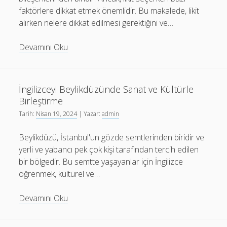
faktörlere dikkat etmek önemlidir. Bu makalede, likit
alırken nelere dikkat edilmesi gerektiğini ve…
Likit
Devamını Oku
Alırken
Dikkat
Edilmesi
İngilizceyi Beylikdüzünde Sanat ve Kültürle
Gerekenler
Birleştirme
Tercih
Tarih:
Nisan 19, 2024
| Yazar:
admin
Edilen
Nikotin
Beylikdüzü, İstanbul'un gözde semtlerinden biridir ve
Seviyesi
yerli ve yabancı pek çok kişi tarafından tercih edilen
bir bölgedir. Bu semtte yaşayanlar için İngilizce
öğrenmek, kültürel ve…
İngilizceyi
Devamını Oku
Beylikdüzünde
Sanat