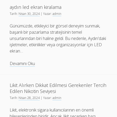
Taşıma
aydın led ekran kiralama
Uygun
Tarih:
Nisan 30, 2024
| Yazar:
admin
Fiyatlı
Seçenekler
Günümüzde, etkileyici bir görsel deneyim sunmak,
başarılı bir pazarlama stratejisinin temel
unsurlarından biri haline geldi. Bu nedenle, Aydın'daki
işletmeler, etkinlikler veya organizasyonlar için LED
ekran…
aydın
Devamını Oku
led
ekran
kiralama
Likit Alırken Dikkat Edilmesi Gerekenler Tercih
Edilen Nikotin Seviyesi
Tarih:
Nisan 28, 2024
| Yazar:
admin
Likit, elektronik sigara kullanıcılarının en önemli
bileşenlerinden biridir. Ancak, likit seçerken bazı