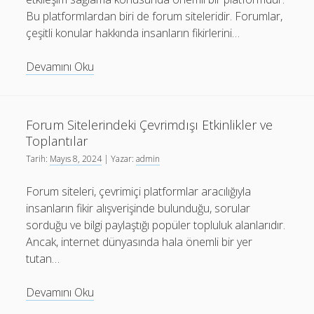
Bu platformlardan biri de forum siteleridir. Forumlar,
çeşitli konular hakkında insanların fikirlerini…
Forum
Devamını Oku
Sitelerindeki
Engelleme
Politikaları
Forum Sitelerindeki Çevrimdışı Etkinlikler ve
ve
Toplantılar
Uygulamaları
Tarih:
Mayıs 8, 2024
| Yazar:
admin
Forum siteleri, çevrimiçi platformlar aracılığıyla
insanların fikir alışverişinde bulunduğu, sorular
sorduğu ve bilgi paylaştığı popüler topluluk alanlarıdır.
Ancak, internet dünyasında hala önemli bir yer
tutan…
Forum
Devamını Oku
Sitelerindeki