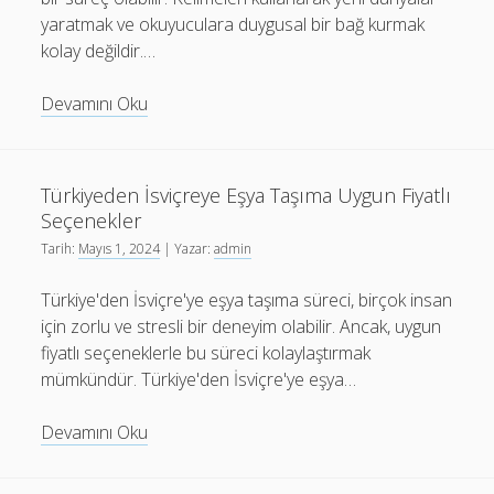
yaratmak ve okuyuculara duygusal bir bağ kurmak
kolay değildir.…
Yaratıcı
Devamını Oku
Yazarlık
İçin
5
Türkiyeden İsviçreye Eşya Taşıma Uygun Fiyatlı
Basit
Seçenekler
Egzersiz
Tarih:
Mayıs 1, 2024
| Yazar:
admin
Türkiye'den İsviçre'ye eşya taşıma süreci, birçok insan
için zorlu ve stresli bir deneyim olabilir. Ancak, uygun
fiyatlı seçeneklerle bu süreci kolaylaştırmak
mümkündür. Türkiye'den İsviçre'ye eşya…
Türkiyeden
Devamını Oku
İsviçreye
Eşya