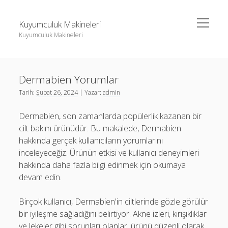
menüyü
Kuyumculuk Makineleri
aç
Kuyumculuk Makineleri
Yan
Ara
Menü
Bedava Instagram Takipçi Yükseltme
Ara
Dermabien Yorumlar
Liste
Tarih:
Şubat 26, 2024
| Yazar:
admin
Sayfa Listesi
Bedava Instagram Takipçi Yükseltme
Dermabien, son zamanlarda popülerlik kazanan bir
Shorts Beğeni Gönderme Hilesi Ücretsiz
Liste
cilt bakım ürünüdür. Bu makalede, Dermabien
Twitter Gizli Sikiş
Sayfa Listesi
hakkında gerçek kullanıcıların yorumlarını
inceleyeceğiz. Ürünün etkisi ve kullanıcı deneyimleri
Shorts Beğeni Gönderme Hilesi Ücretsiz
hakkında daha fazla bilgi edinmek için okumaya
Twitter Gizli Sikiş
devam edin.
Birçok kullanıcı, Dermabien'in ciltlerinde gözle görülür
bir iyileşme sağladığını belirtiyor. Akne izleri, kırışıklıklar
ve lekeler gibi sorunları olanlar, ürünü düzenli olarak