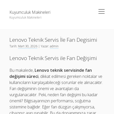
menüyü
Kuyumculuk Makineleri
aç
Kuyumculuk Makineleri
Yan
Ara
Menü
Bedava Instagram Takipçi Yükseltme
Ara
Lenovo Teknik Servis İle Fan Degisimi
Liste
Tarih:
Mart 30, 2026
| Yazar:
admin
Sayfa Listesi
Bedava Instagram Takipçi Yükseltme
Lenovo Teknik Servis ile Fan Değişimi
Shorts Beğeni Gönderme Hilesi Ücretsiz
Liste
Twitter Gizli Sikiş
Sayfa Listesi
Bu makalede,
Lenovo teknik servisinde fan
değişimi süreci
, dikkat edilmesi gereken noktalar ve
Shorts Beğeni Gönderme Hilesi Ücretsiz
kullanıcıların karşılaşabileceği sorunlar ele alınacaktır.
Twitter Gizli Sikiş
Fan değişiminin önemi ve avantajları da
vurgulanacaktır. Peki, neden fan değişimi bu kadar
önemli? Bilgisayarınızın performansı, soğutma
sistemine bağlıdır. Eğer fan düzgün çalışmıyorsa,
cihazınız aşırı ısınabilir. Bu da donanımınıza zarar