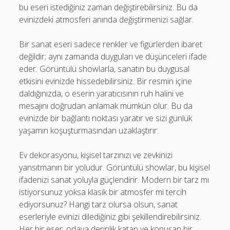
bu eseri istediğiniz zaman değiştirebilirsiniz. Bu da
evinizdeki atmosferi anında değiştirmenizi sağlar.
Bir sanat eseri sadece renkler ve figürlerden ibaret
değildir; aynı zamanda duyguları ve düşünceleri ifade
eder. Görüntülü showlarla, sanatın bu duygusal
etkisini evinizde hissedebilirsiniz. Bir resmin içine
daldığınızda, o eserin yaratıcısının ruh halini ve
mesajını doğrudan anlamak mümkün olur. Bu da
evinizde bir bağlantı noktası yaratır ve sizi günlük
yaşamın koşuşturmasından uzaklaştırır.
Ev dekorasyonu, kişisel tarzınızı ve zevkinizi
yansıtmanın bir yoludur. Görüntülü showlar, bu kişisel
ifadenizi sanat yoluyla güçlendirir. Modern bir tarz mı
istiyorsunuz yoksa klasik bir atmosfer mi tercih
ediyorsunuz? Hangi tarz olursa olsun, sanat
eserleriyle evinizi dilediğiniz gibi şekillendirebilirsiniz.
Her bir eser, odaya derinlik katan ve konuşan bir