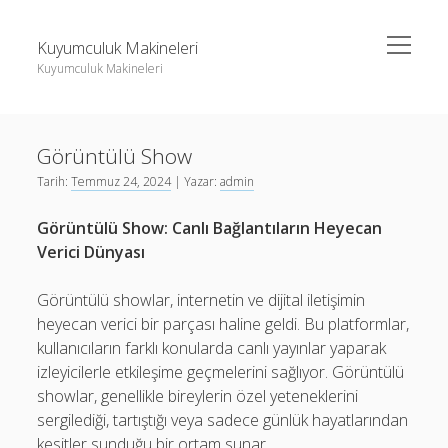
menüyü
Kuyumculuk Makineleri
aç
Kuyumculuk Makineleri
Yan
Ara
Menü
Bedava Instagram Takipçi Yükseltme
Ara
Görüntülü Show
Liste
Tarih:
Temmuz 24, 2024
| Yazar:
admin
Sayfa Listesi
Bedava Instagram Takipçi Yükseltme
Görüntülü Show: Canlı Bağlantıların Heyecan
Shorts Beğeni Gönderme Hilesi Ücretsiz
Liste
Verici Dünyası
Twitter Gizli Sikiş
Sayfa Listesi
Görüntülü showlar, internetin ve dijital iletişimin
Shorts Beğeni Gönderme Hilesi Ücretsiz
heyecan verici bir parçası haline geldi. Bu platformlar,
Twitter Gizli Sikiş
kullanıcıların farklı konularda canlı yayınlar yaparak
izleyicilerle etkileşime geçmelerini sağlıyor. Görüntülü
showlar, genellikle bireylerin özel yeteneklerini
sergilediği, tartıştığı veya sadece günlük hayatlarından
kesitler sunduğu bir ortam sunar.