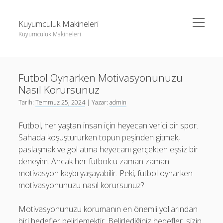
menüyü
Kuyumculuk Makineleri
aç
Kuyumculuk Makineleri
Yan
Ara
Menü
Bedava Instagram Takipçi Yükseltme
Ara
Futbol Oynarken Motivasyonunuzu
Liste
Nasıl Korursunuz
Sayfa Listesi
Bedava Instagram Takipçi Yükseltme
Tarih:
Temmuz 25, 2024
| Yazar:
admin
Shorts Beğeni Gönderme Hilesi Ücretsiz
Liste
Futbol, her yaştan insan için heyecan verici bir spor.
Twitter Gizli Sikiş
Sayfa Listesi
Sahada koşuştururken topun peşinden gitmek,
paslaşmak ve gol atma heyecanı gerçekten eşsiz bir
Shorts Beğeni Gönderme Hilesi Ücretsiz
deneyim. Ancak her futbolcu zaman zaman
Twitter Gizli Sikiş
motivasyon kaybı yaşayabilir. Peki, futbol oynarken
motivasyonunuzu nasıl korursunuz?
Motivasyonunuzu korumanın en önemli yollarından
biri hedefler belirlemektir. Belirlediğiniz hedefler, sizin