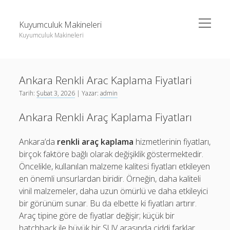
menüyü
Kuyumculuk Makineleri
aç
Kuyumculuk Makineleri
Yan
Ara
Menü
Bedava Instagram Takipçi Yükseltme
Ara
Ankara Renkli Arac Kaplama Fiyatlari
Liste
Tarih:
Şubat 3, 2026
| Yazar:
admin
Sayfa Listesi
Bedava Instagram Takipçi Yükseltme
Ankara Renkli Araç Kaplama Fiyatları
Shorts Beğeni Gönderme Hilesi Ücretsiz
Liste
Twitter Gizli Sikiş
Sayfa Listesi
Ankara’da
renkli araç kaplama
hizmetlerinin fiyatları,
birçok faktöre bağlı olarak değişiklik göstermektedir.
Shorts Beğeni Gönderme Hilesi Ücretsiz
Öncelikle, kullanılan malzeme kalitesi fiyatları etkileyen
Twitter Gizli Sikiş
en önemli unsurlardan biridir. Örneğin, daha kaliteli
vinil malzemeler, daha uzun ömürlü ve daha etkileyici
bir görünüm sunar. Bu da elbette ki fiyatları artırır.
Araç tipine göre de fiyatlar değişir; küçük bir
hatchback ile büyük bir SUV arasında ciddi farklar