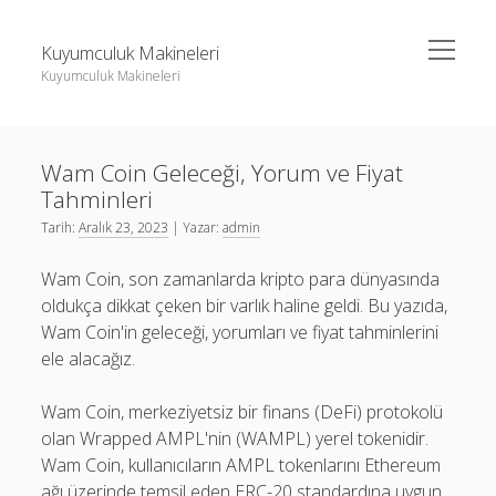
menüyü
Kuyumculuk Makineleri
aç
Kuyumculuk Makineleri
Yan
Ara
Menü
Bedava Instagram Takipçi Yükseltme
Ara
Wam Coin Geleceği, Yorum ve Fiyat
Liste
Tahminleri
Sayfa Listesi
Bedava Instagram Takipçi Yükseltme
Tarih:
Aralık 23, 2023
| Yazar:
admin
Shorts Beğeni Gönderme Hilesi Ücretsiz
Liste
Wam Coin, son zamanlarda kripto para dünyasında
Twitter Gizli Sikiş
Sayfa Listesi
oldukça dikkat çeken bir varlık haline geldi. Bu yazıda,
Wam Coin'in geleceği, yorumları ve fiyat tahminlerini
Shorts Beğeni Gönderme Hilesi Ücretsiz
ele alacağız.
Twitter Gizli Sikiş
Wam Coin, merkeziyetsiz bir finans (DeFi) protokolü
olan Wrapped AMPL'nin (WAMPL) yerel tokenidir.
Wam Coin, kullanıcıların AMPL tokenlarını Ethereum
ağı üzerinde temsil eden ERC-20 standardına uygun