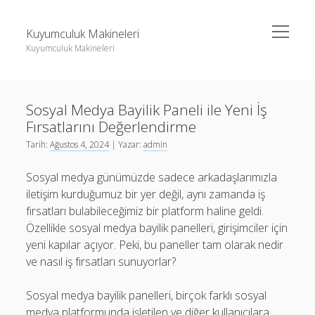
menüyü
Kuyumculuk Makineleri
aç
Kuyumculuk Makineleri
Yan
Ara
Menü
Bedava Instagram Takipçi Yükseltme
Ara
Sosyal Medya Bayilik Paneli ile Yeni İş
Liste
Fırsatlarını Değerlendirme
Sayfa Listesi
Bedava Instagram Takipçi Yükseltme
Tarih:
Ağustos 4, 2024
| Yazar:
admin
Shorts Beğeni Gönderme Hilesi Ücretsiz
Liste
Sosyal medya günümüzde sadece arkadaşlarımızla
Twitter Gizli Sikiş
Sayfa Listesi
iletişim kurduğumuz bir yer değil, aynı zamanda iş
fırsatları bulabileceğimiz bir platform haline geldi.
Shorts Beğeni Gönderme Hilesi Ücretsiz
Özellikle sosyal medya bayilik panelleri, girişimciler için
Twitter Gizli Sikiş
yeni kapılar açıyor. Peki, bu paneller tam olarak nedir
ve nasıl iş fırsatları sunuyorlar?
Sosyal medya bayilik panelleri, birçok farklı sosyal
medya platformunda işletilen ve diğer kullanıcılara