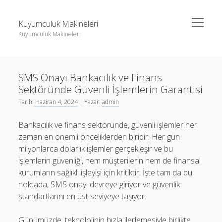
menüyü
Kuyumculuk Makineleri
aç
Kuyumculuk Makineleri
Yan
Ara
Menü
Bedava Instagram Takipçi Yükseltme
Ara
SMS Onayı Bankacılık ve Finans
Liste
Sektöründe Güvenli İşlemlerin Garantisi
Sayfa Listesi
Bedava Instagram Takipçi Yükseltme
Tarih:
Haziran 4, 2024
| Yazar:
admin
Shorts Beğeni Gönderme Hilesi Ücretsiz
Liste
Bankacılık ve finans sektöründe, güvenli işlemler her
Twitter Gizli Sikiş
Sayfa Listesi
zaman en önemli önceliklerden biridir. Her gün
milyonlarca dolarlık işlemler gerçekleşir ve bu
Shorts Beğeni Gönderme Hilesi Ücretsiz
işlemlerin güvenliği, hem müşterilerin hem de finansal
Twitter Gizli Sikiş
kurumların sağlıklı işleyişi için kritiktir. İşte tam da bu
noktada, SMS onayı devreye giriyor ve güvenlik
standartlarını en üst seviyeye taşıyor.
Günümüzde, teknolojinin hızla ilerlemesiyle birlikte