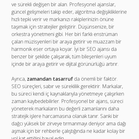
ve sürekli değişen bir alan. Profesyonel ajanslar,
güncel gelişmeleri takip eder, algoritma değişikliklerine
hızlı tepki verir ve markanızı rakiplerinizin önüne
taşımak için stratejiler geliştirir. Düşünsenize, bir
orkestra yönetmeni gibi. Her biri farklı enstrüman
çalan müzisyenleri bir araya getirir ve muazzam bir
harmonik eser ortaya koyar. İyi bir SEO ajansı da
benzer bir şekilde çalışarak, tüm bileşenleri uyum
içinde bir araya getirir ve dijital görünürlüğü artırır.
Ayrıca,
zamandan tasarruf
da önemli bir faktör.
SEO süreçleri, sabır ve süreklilik gerektirir. Markalar,
bu süreci kendi iç kaynaklarıyla yönetmeye çalışırken
zaman kaybedebilirler. Profesyonel bir ajans, süreci
yöneterek markaların bu değerli zamanlarını daha
stratejik işlere harcamasına olanak tanır. Sanki bir
dağcı yüksek bir zirveye tırmanmayı deniyor ama dağı
aşmak için bir rehberle çalıştığında ne kadar kolay bir
yol kat ettiğini hayal edin.