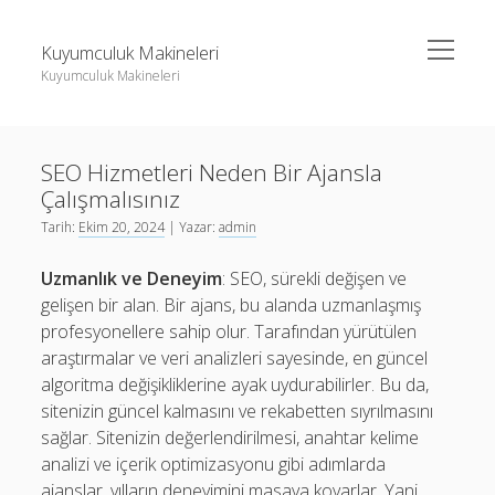
menüyü
Kuyumculuk Makineleri
aç
Kuyumculuk Makineleri
Yan
Ara
Menü
Bedava Instagram Takipçi Yükseltme
Ara
SEO Hizmetleri Neden Bir Ajansla
Liste
Çalışmalısınız
Sayfa Listesi
Bedava Instagram Takipçi Yükseltme
Tarih:
Ekim 20, 2024
| Yazar:
admin
Shorts Beğeni Gönderme Hilesi Ücretsiz
Liste
Uzmanlık ve Deneyim
: SEO, sürekli değişen ve
Twitter Gizli Sikiş
Sayfa Listesi
gelişen bir alan. Bir ajans, bu alanda uzmanlaşmış
profesyonellere sahip olur. Tarafından yürütülen
Shorts Beğeni Gönderme Hilesi Ücretsiz
araştırmalar ve veri analizleri sayesinde, en güncel
Twitter Gizli Sikiş
algoritma değişikliklerine ayak uydurabilirler. Bu da,
sitenizin güncel kalmasını ve rekabetten sıyrılmasını
sağlar. Sitenizin değerlendirilmesi, anahtar kelime
analizi ve içerik optimizasyonu gibi adımlarda
ajanslar, yılların deneyimini masaya koyarlar. Yani,