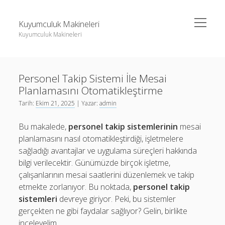
menüyü
Kuyumculuk Makineleri
aç
Kuyumculuk Makineleri
Yan
Ara
Menü
Bedava Instagram Takipçi Yükseltme
Ara
Personel Takip Sistemi İle Mesai
Liste
Planlamasını Otomatikleştirme
Sayfa Listesi
Bedava Instagram Takipçi Yükseltme
Tarih:
Ekim 21, 2025
| Yazar:
admin
Shorts Beğeni Gönderme Hilesi Ücretsiz
Liste
Bu makalede,
personel takip sistemlerinin
mesai
Twitter Gizli Sikiş
Sayfa Listesi
planlamasını nasıl otomatikleştirdiği, işletmelere
sağladığı avantajlar ve uygulama süreçleri hakkında
Shorts Beğeni Gönderme Hilesi Ücretsiz
bilgi verilecektir. Günümüzde birçok işletme,
Twitter Gizli Sikiş
çalışanlarının mesai saatlerini düzenlemek ve takip
etmekte zorlanıyor. Bu noktada,
personel takip
sistemleri
devreye giriyor. Peki, bu sistemler
gerçekten ne gibi faydalar sağlıyor? Gelin, birlikte
inceleyelim.