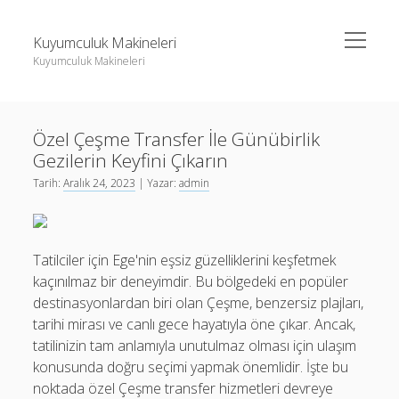
menüyü
Kuyumculuk Makineleri
aç
Kuyumculuk Makineleri
Yan
Ara
Menü
Bedava Instagram Takipçi Yükseltme
Ara
Özel Çeşme Transfer İle Günübirlik
Liste
Gezilerin Keyfini Çıkarın
Sayfa Listesi
Bedava Instagram Takipçi Yükseltme
Tarih:
Aralık 24, 2023
| Yazar:
admin
Shorts Beğeni Gönderme Hilesi Ücretsiz
Liste
Twitter Gizli Sikiş
Sayfa Listesi
Tatilciler için Ege'nin eşsiz güzelliklerini keşfetmek
Shorts Beğeni Gönderme Hilesi Ücretsiz
kaçınılmaz bir deneyimdir. Bu bölgedeki en popüler
destinasyonlardan biri olan Çeşme, benzersiz plajları,
Twitter Gizli Sikiş
tarihi mirası ve canlı gece hayatıyla öne çıkar. Ancak,
tatilinizin tam anlamıyla unutulmaz olması için ulaşım
konusunda doğru seçimi yapmak önemlidir. İşte bu
noktada özel Çeşme transfer hizmetleri devreye