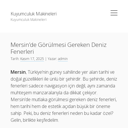
menüyü
Kuyumculuk Makineleri
aç
Kuyumculuk Makineleri
Yan
Ara
Menü
Bedava Instagram Takipçi Yükseltme
Ara
Mersin’de Görülmesi Gereken Deniz
Liste
Fenerleri
Sayfa Listesi
Bedava Instagram Takipçi Yükseltme
Tarih:
Kasım 17, 2025
| Yazar:
admin
Shorts Beğeni Gönderme Hilesi Ücretsiz
Liste
Mersin
, Türkiye’nin güney sahilinde yer alan tarihi ve
Twitter Gizli Sikiş
Sayfa Listesi
doğal güzellikleri ile ünlü bir şehirdir. Bu şehirde, deniz
fenerleri sadece navigasyon için değil, aynı zamanda
Shorts Beğeni Gönderme Hilesi Ücretsiz
muhteşem manzaralarıyla da dikkat çekiyor.
Twitter Gizli Sikiş
Mersin’de mutlaka görülmesi gereken deniz fenerleri,
hem tarihi hem de estetik açıdan büyük bir öneme
sahip. Peki, bu deniz fenerleri neden bu kadar özel?
Gelin, birlikte keşfedelim.