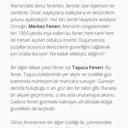
Mersin’deki deniz fenerleri, denizle olan ilişkimizin bir
sembolü. Onlar, kayıkçılara, balıkçılara ve denizcilerin
yolunu aydınlatıyor. Her biri, kendi hikayesini anlatıyor.
Örneğin,
Merkez Feneri
, Mersin’in simgelerinden
biri. 1850 yılında inşa edilen bu fener, hem tarih hem
de mimari açıdan oldukça önemli. Düşünsenize,
yüzyıllar boyunca denizcilerin güvenliğini sağlamak
için orada duruyor. Ne kadar etkileyici, değil mi?
Bir diğer dikkat çekici fener ise
Taşucu Feneri
. Bu
fener, Taşucu beldesinde yer alıyor ve özellikle gün
batımında muhteşem bir manzara sunuyor. Güneşin
denizle buluştuğu o an, göz alıcı bir tablo gibi. Burada
bir akşam geçirirseniz, o anı asla unutamayacaksınız.
Sadece feneri görmekle kalmayın, etrafındaki doğal
güzellikleri de keşfedin.
Deniz fenerlerinin bir diğer özelliği de, çevresindeki