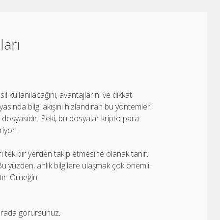
ları
ıl kullanılacağını, avantajlarını ve dikkat
asında bilgi akışını hızlandıran bu yöntemleri
ı
dosyasıdır. Peki, bu dosyalar kripto para
riyor.
eri tek bir yerden takip etmesine olanak tanır.
 Bu yüzden, anlık bilgilere ulaşmak çok önemli.
ır. Örneğin:
r arada görürsünüz.