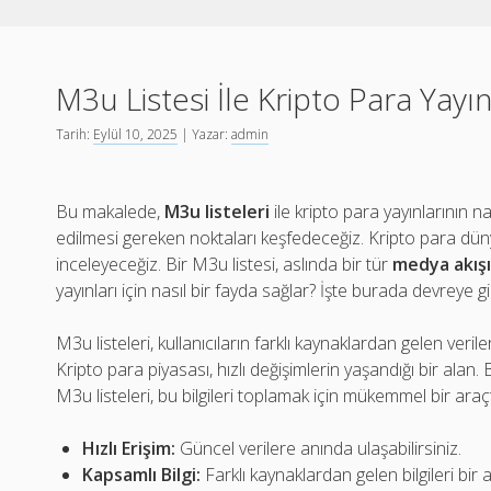
M3u Listesi İle Kripto Para Yayın
Tarih:
Eylül 10, 2025
| Yazar:
admin
Bu makalede,
M3u listeleri
ile kripto para yayınlarının nas
edilmesi gereken noktaları keşfedeceğiz. Kripto para düny
inceleyeceğiz. Bir M3u listesi, aslında bir tür
medya akış
yayınları için nasıl bir fayda sağlar? İşte burada devreye gi
M3u listeleri, kullanıcıların farklı kaynaklardan gelen veril
Kripto para piyasası, hızlı değişimlerin yaşandığı bir alan.
M3u listeleri, bu bilgileri toplamak için mükemmel bir araçt
Hızlı Erişim:
Güncel verilere anında ulaşabilirsiniz.
Kapsamlı Bilgi:
Farklı kaynaklardan gelen bilgileri bi