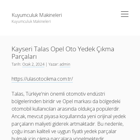
menüyü
Kuyumculuk Makineleri
aç
Kuyumculuk Makineleri
Yan
Ara
Menü
Bedava Instagram Takipçi Yükseltme
Ara
Kayseri Talas Opel Oto Yedek Çıkma
Liste
Parçaları
Sayfa Listesi
Bedava Instagram Takipçi Yükseltme
Tarih:
Ocak 2, 2024
| Yazar:
admin
Shorts Beğeni Gönderme Hilesi Ücretsiz
Liste
https://ulasotocikma.com.tr/
Twitter Gizli Sikiş
Sayfa Listesi
Talas, Türkiye'nin önemli otomotiv endüstri
Shorts Beğeni Gönderme Hilesi Ücretsiz
bölgelerinden biridir ve Opel markası da bölgedeki
Twitter Gizli Sikiş
otomobil kullanıcıları arasında oldukça popülerdir.
Ancak, mevcut piyasa koşullarında yeni orijinal yedek
parçaların maliyeti giderek artmaktadır. Bu nedenle,
çoğu insan kaliteli ve uygun fiyatlı yedek parçalar
bulmak için çıkma parçalara yönelmektedir.