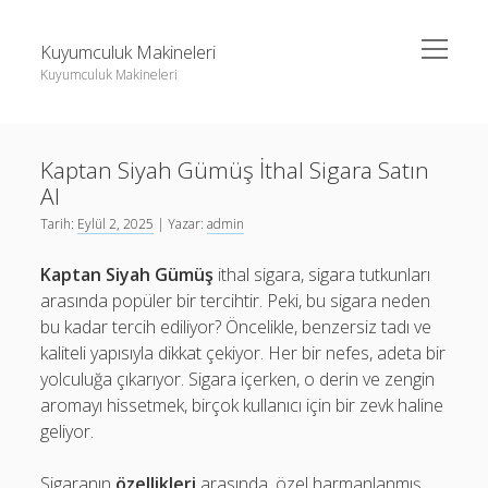
menüyü
Kuyumculuk Makineleri
aç
Kuyumculuk Makineleri
Yan
Ara
Menü
Bedava Instagram Takipçi Yükseltme
Ara
Kaptan Siyah Gümüş İthal Sigara Satın
Liste
Al
Sayfa Listesi
Bedava Instagram Takipçi Yükseltme
Tarih:
Eylül 2, 2025
| Yazar:
admin
Shorts Beğeni Gönderme Hilesi Ücretsiz
Liste
Kaptan Siyah Gümüş
ithal sigara, sigara tutkunları
Twitter Gizli Sikiş
Sayfa Listesi
arasında popüler bir tercihtir. Peki, bu sigara neden
bu kadar tercih ediliyor? Öncelikle, benzersiz tadı ve
Shorts Beğeni Gönderme Hilesi Ücretsiz
kaliteli yapısıyla dikkat çekiyor. Her bir nefes, adeta bir
Twitter Gizli Sikiş
yolculuğa çıkarıyor. Sigara içerken, o derin ve zengin
aromayı hissetmek, birçok kullanıcı için bir zevk haline
geliyor.
Sigaranın
özellikleri
arasında, özel harmanlanmış