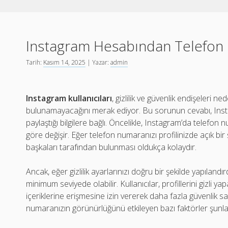
Instagram Hesabından Telefon
Tarih:
Kasım 14, 2025
| Yazar:
admin
Instagram kullanıcıları
, gizlilik ve güvenlik endişeleri 
bulunamayacağını merak ediyor. Bu sorunun cevabı, Instagra
paylaştığı bilgilere bağlı. Öncelikle, Instagram’da telefon
göre değişir. Eğer telefon numaranızı profilinizde açık bi
başkaları tarafından bulunması oldukça kolaydır.
Ancak, eğer gizlilik ayarlarınızı doğru bir şekilde yapılan
minimum seviyede olabilir. Kullanıcılar, profillerini gizli ya
içeriklerine erişmesine izin vererek daha fazla güvenlik sağ
numaranızın görünürlüğünü etkileyen bazı faktörler şunla