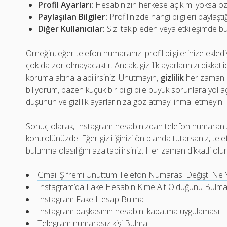
Profil Ayarları:
Hesabınızın herkese açık mı yoksa öz
Paylaşılan Bilgiler:
Profilinizde hangi bilgileri paylaştığ
Diğer Kullanıcılar:
Sizi takip eden veya etkileşimde bul
Örneğin, eğer telefon numaranızı profil bilgilerinize eklediy
çok da zor olmayacaktır. Ancak, gizlilik ayarlarınızı dikkatli
koruma altına alabilirsiniz. Unutmayın,
gizlilik
her zaman ö
biliyorum, bazen küçük bir bilgi bile büyük sorunlara yol aç
düşünün ve gizlilik ayarlarınıza göz atmayı ihmal etmeyin.
Sonuç olarak, Instagram hesabınızdan telefon numaranı
kontrolünüzde. Eğer gizliliğinizi ön planda tutarsanız, te
bulunma olasılığını azaltabilirsiniz. Her zaman dikkatli olun 
Gmail Şifremi Unuttum Telefon Numarası Değişti Ne 
Instagram’da Fake Hesabın Kime Ait Olduğunu Bulm
Instagram Fake Hesap Bulma
Instagram başkasının hesabını kapatma uygulaması
Telegram numarasız kişi Bulma