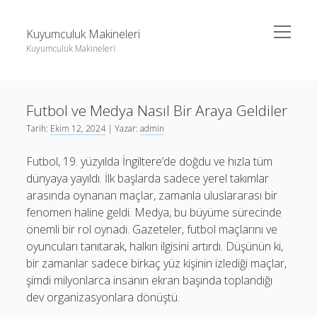
menüyü
Kuyumculuk Makineleri
aç
Kuyumculuk Makineleri
Yan
Ara
Menü
Bedava Instagram Takipçi Yükseltme
Ara
Futbol ve Medya Nasıl Bir Araya Geldiler
Liste
Tarih:
Ekim 12, 2024
| Yazar:
admin
Sayfa Listesi
Bedava Instagram Takipçi Yükseltme
Futbol, 19. yüzyılda İngiltere’de doğdu ve hızla tüm
Shorts Beğeni Gönderme Hilesi Ücretsiz
Liste
dünyaya yayıldı. İlk başlarda sadece yerel takımlar
Twitter Gizli Sikiş
Sayfa Listesi
arasında oynanan maçlar, zamanla uluslararası bir
fenomen haline geldi. Medya, bu büyüme sürecinde
Shorts Beğeni Gönderme Hilesi Ücretsiz
önemli bir rol oynadı. Gazeteler, futbol maçlarını ve
Twitter Gizli Sikiş
oyuncuları tanıtarak, halkın ilgisini artırdı. Düşünün ki,
bir zamanlar sadece birkaç yüz kişinin izlediği maçlar,
şimdi milyonlarca insanın ekran başında toplandığı
dev organizasyonlara dönüştü.