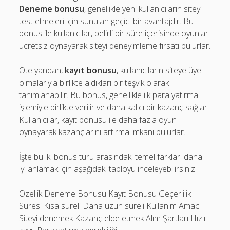
Deneme bonusu
, genellikle yeni kullanıcıların siteyi
test etmeleri için sunulan geçici bir avantajdır. Bu
bonus ile kullanıcılar, belirli bir süre içerisinde oyunları
ücretsiz oynayarak siteyi deneyimleme fırsatı bulurlar.
Öte yandan,
kayıt bonusu
, kullanıcıların siteye üye
olmalarıyla birlikte aldıkları bir teşvik olarak
tanımlanabilir. Bu bonus, genellikle ilk para yatırma
işlemiyle birlikte verilir ve daha kalıcı bir kazanç sağlar.
Kullanıcılar, kayıt bonusu ile daha fazla oyun
oynayarak kazançlarını artırma imkanı bulurlar.
İşte bu iki bonus türü arasındaki temel farkları daha
iyi anlamak için aşağıdaki tabloyu inceleyebilirsiniz:
Özellik Deneme Bonusu Kayıt Bonusu Geçerlilik
Süresi Kısa süreli Daha uzun süreli Kullanım Amacı
Siteyi denemek Kazanç elde etmek Alım Şartları Hızlı